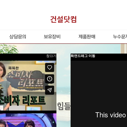
건설닷컴
창끄기
화면드래그 이동