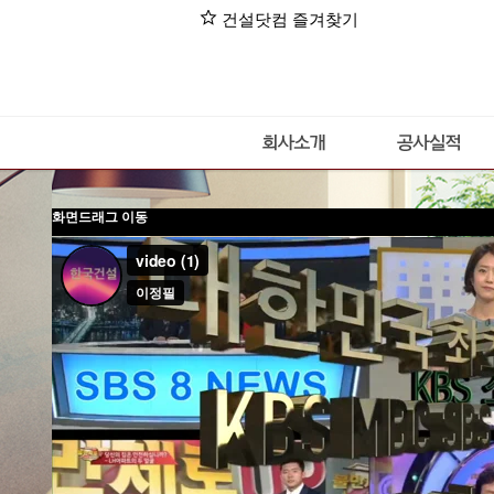
star
건설닷컴 즐겨찾기
화면드래그 이동