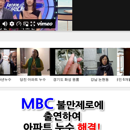
5년누수
당진 아파트 누수
경기도 화성 원룸
강남 논현동
용인 6개
문학동
포항 1년 미해결 누수
목동 아파트
대구시 달서구 엉뚱한 공사비로 800
만원 낭비