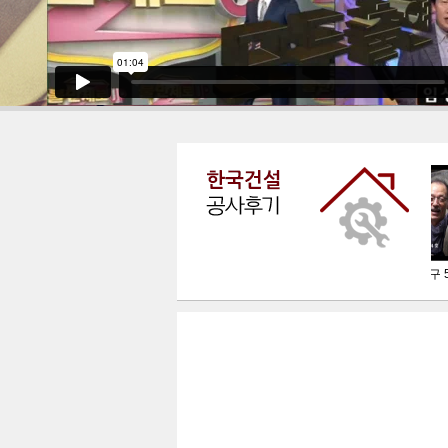
도봉구 
인천